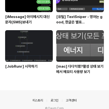
[iMessage] 아이메시지 대신
[유틸] TextSniper - 영어는 g
문자(SMS)보내기
ood, 한글은 별로...
[JobRunr] 시작하기
[mac] 다다익램?활성 상태 보기
에서 메모리 사용량 보기
의안내
티스토리
로그인
고객센터
© Daum Corp.