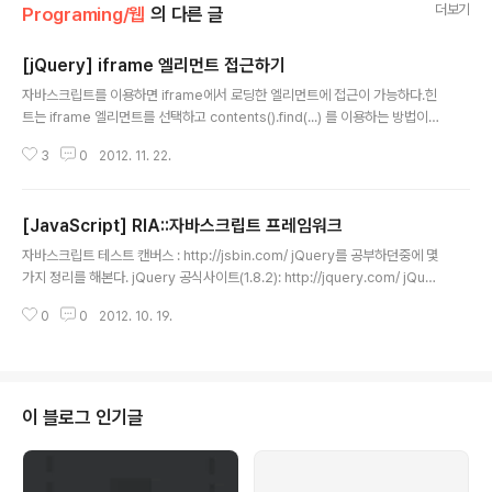
더보기
Programing/웹
의 다른 글
[jQuery] iframe 엘리먼트 접근하기
글 내용
자바스크립트를 이용하면 iframe에서 로딩한 엘리먼트에 접근이 가능하다.힌
트는 iframe 엘리먼트를 선택하고 contents().find(...) 를 이용하는 방법이다.
CSS link의 경로 바꿔치기도 가능하다. (IE, Safari, FF에서는 가능했으나 Chr
3
0
2012. 11. 22.
ome에서는 불가능했다) 참고: - How to access iframe in jQuery : 접근
하는 예아래와 같은 iframe이 있다고 가정하고, id는 엘리먼트르 쉽게 접근하
기 위해 부여 iframe이 내부에 someID라는 id를 가지는 자식 엘리먼트를 포
[JavaScript] RIA::자바스크립트 프레임워크
함한다고 할 때,Hello world! 다음과 같이 내용을 가져오는 것이 가능하다. 핵
글 내용
심은 contents()에서 find하는 것$('#iframeID').contents().find..
자바스크립트 테스트 캔버스 : http://jsbin.com/ jQuery를 공부하던중에 몇
가지 정리를 해본다. jQuery 공식사이트(1.8.2): http://jquery.com/ jQuer
y UI(1.9.0) : http://jqueryui.com/ - jQuery Online Movie Tutorial by
0
0
2012. 10. 19.
John Resig - eclipse plug-in : Aptana Studio 3 - http://download.
aptana.com/studio3/plugin/install => http://j07051.tistory.com/ent
ry/Eclipse-Jquery-플러그인-설치 => jQuery, 기본 셀렉터 (TAEYO.NE
T) jQuery 플러그인들 차트관련: jQuery Plugins..
이 블로그 인기글