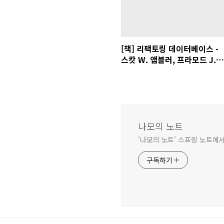
[책] 리팩토링 데이터베이스 -
스캇 W. 앰블러, 프라모드 J.
세달리지
나모의 노트
'나모의 노트' 스프링 노트에
구독하기