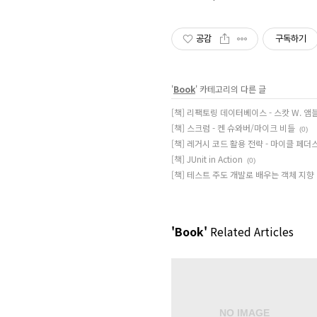
공감
구독하기
'
Book
' 카테고리의 다른 글
[책] 리팩토링 데이터베이스 - 스캇 W. 앰
[책] 스크럼 - 켄 슈와버/마이크 비들
(0)
[책] 레거시 코드 활용 전략 - 마이클 페더
[책] JUnit in Action
(0)
[책] 테스트 주도 개발로 배우는 객체 지향
'Book'
Related Articles