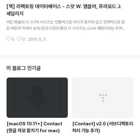
말도 새로운 회사를 만드는 일도 되지만 넓게 보아 회사 내
[책] 리팩토링 데이터베이스 - 스캇 W. 앰블러, 프라모드 J.
부에서 새로운 문화를 만드는 것이나 변화를 추구하는 것
도 (내부) 스타트업이라고 책에서는 보고 있다. 현재 회사
세달리지
글 내용
CEO가 추천하는 책중 하나라고 해서 읽게 되었는데 덕분
마틴 파울러 시그너처 시리즈는 전통적으로 다리가 표지에 있고 전체적으로 검
에 CEO의 생각과 행동이 왜 그렇게 했는지 이해하는 기회
은 바탕에 적색이 눈에 띈다.이전에 봤던 이 시리즈는 xUnit 패턴이라는 두꺼운
가 되었다. 아울러 내가 어떻게 이 회사에 채용이 되었는지
표지의 책이었다.반면 이 책은 360쪽에 들고 다닐만한 두께이다. 리팩토링은
도 알게 되었다. 책에서 이야기 하고 맥락을 내가 면접에서
0
0
2015. 5. 7.
이미 진부한 용어가 되었으리만큰 오래 된 주제이다.사실 마틴 파울러, 켄트벡
이야기 했기 때문이다. 이..
등이 『Refactoring: Improving the Design of Existing Code』를 출간
한 것은 1999년이다.번역서는 2002년 대청 출판사에서 나왔다. (오오 3년만
에 나왔네) 현재는 한빛미디어에서 2012년에 재출간되었다. 이 책의 원서는 2
006년 3월에 나왔다. 번역서는 2007년에 나왔다.8년이 지나서야 읽게된 이
이 블로그 인기글
유는 내가 리팩토링이라는 개념을 늦게 배웠기 때문이렸다. 이..
[macOS 10.11+] Contact
[Contact] v2.0 (서브디렉토리
(한글 자모 합치기 for mac)
처리 기능 추가)