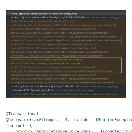
@Transactional

@Retryable(maxAttempts = 3, include = [RuntimeExceptio
fun run() {

    println("ApplicationService.run() - ${counter.incr