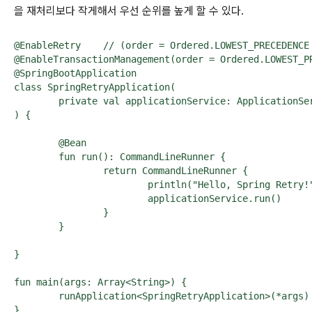
을 재처리보다 작게해서 우선 순위를 높게 할 수 있다.
@EnableRetry	// (order = Ordered.LOWEST_PRECEDENCE + 1): overflow로 불가능!

@EnableTransactionManagement(order = Ordered.LOWEST_PR
@SpringBootApplication

class SpringRetryApplication(

	private val applicationService: ApplicationService,

) {

	@Bean

	fun run(): CommandLineRunner {

		return CommandLineRunner {

			println("Hello, Spring Retry!")

			applicationService.run()

		}

	}

}

fun main(args: Array<String>) {

	runApplication<SpringRetryApplication>(*args)

}