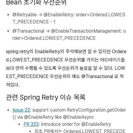
Bean 초기화 우선순위
@Retryable → @EnableRetry: order=Ordered.LOWES
T_PRECEDENCE - 1
@Transactional → @EnableTransactionManagement: o
rder=Ordered.LOWEST_PRECEDENCE
spring retry의 EnableRetry의 주석에보면 알 수 있지만 Ordere
d.LOWEST_PRECEDENCE 우선순위를 가지는 어드바이스들
보다 먼저 수행될 수 있도록 우선순위가 높음을 알 수 있다. LOW
EST_PRECEDENCE 우선순위의 예도 @Transactional 로 적
혀있다.
관련 Spring Retry 이슈 목록
Issue 22
: support custom RetryConfiguration.getOrder
() via @EnableRetry like @EnableAsync
PR 333
: Introduce order for @EnableRetry
최초 PR에서는 Ordered.LOWEST_PRECEDE