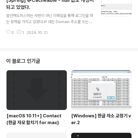
[Spring] @Cacheable - null 값도 캐싱이
nsume)하는 클라이언트가 API를 통해 주문 데이터를 조회를 하고 있었다. 문
제는 API가 데이터 응답을 할 때 사용하는 DB는 Reader 인스턴스에서 읽도
되고 있었다.
글 내용
록 구현이 되어 있었다. 당시에는 이런 상황을 위해 Writer..
발단백오피스에는 사번이 아닌 이메일을 통해 로그인을 하
는 정책을 가지고 있었다.IP 대신 Domain 주소를 쓰는 것
처럼 본인의 사번보다는 이메일이 외우기 쉽기 때문이다.
0
1
2024. 10. 21.
시스템 내부적으로는 대리키인 사번으로 저장한다.따라서
이메일과 사번을 매핑이 필요했다.또한 입사나 퇴사 같은
이벤트가 발생할 경우에만 바뀌므로 자주 업데이트되지 않
는 데이터 유형에 속했다.따라서 latency를 줄이고 불필요
한 부하를 줄이기 위하여 DB에서 매번 조회하는 것보다 캐
이 블로그 인기글
시에서 반환하도록 하고 있었다. 신규 개발자 분이 입사하
셔서 DB상 매핑 데이터를 추가했는데 계속 매핑이 안되는
현상이 발생했다.왜 그럴까 고민을 했는데 속으로 혹시 NU
LL 값에 대한 캐싱 때문일까 생각을 했다. 디버깅으로 오픈
소스 스터디오픈소스가 어떻게 동작..
[macOS 10.11+] Contact
[Windows] 한글 자소 교정기 v
(한글 자모 합치기 for mac)
er.2