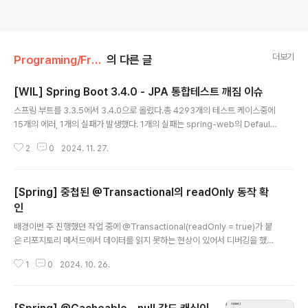
더보기
Programing/Framework
의 다른 글
[WIL] Spring Boot 3.4.0 - JPA 통합테스트 깨짐 이슈
글 내용
스프링 부트를 3.3.5에서 3.4.0으로 올렸다.총 4293개의 테스트 케이스중에
15개의 에러, 1개의 실패가 발생했다. 1개의 실패는 spring-web의 Default
ResponseErrorHandler 코드의 변경으로 이루어졌다.3.3.5 업데이트글
2
0
2024. 11. 27.
과 마찬가지로 getErrorMessage의 메시지 구성이 변경되어 깨지는 것이었
다.이슈: https://github.com/spring-projects/spring-framework/pul
l/28958커밋: https://github.com/spring-projects/spring-framewo
[Spring] 중첩된 @Transactional의 readOnly 동작 확
rk/commit/f85c4e1ea714281c03287d1448dab9efcf81fc34Sprin
g Cloud의 의존 버전이 2024.0.0가 아닌 202..
인
글 내용
배경이번 주 진행했던 작업 중에 @Transactional(readOnly = true)가 붙
은 리포지토리 메서드에서 데이터를 읽지 못하는 현상이 있어서 디버깅을 했다.
가설가장 먼저 떠오른 원인은 Writer 인스턴스와 Reader 인스턴스간의 복제
1
0
2024. 10. 26.
지연(Replication Rag)이었다. 이전 회사에서 복제 지연으로 조회 데이터가
없었던 경험이 있었기 때문이다.당시 주문 도메인을 담당하고 있었다. 주문이
만들어지고 나서 메시지 큐로 이벤트를 보내는 역할이었다. 마침 큐를 소비(co