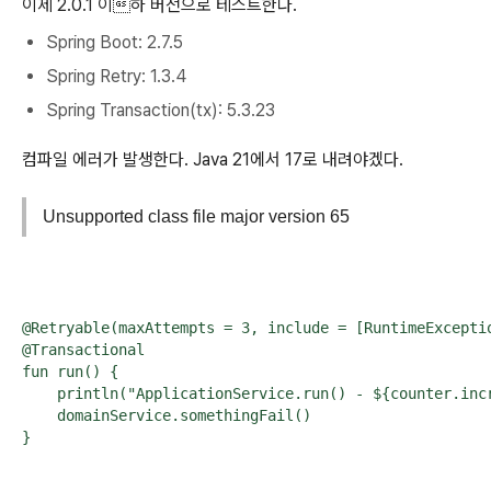
이제 2.0.1 이하 버전으로 테스트한다.
Spring Boot:
2.7.5
Spring Retry: 1.3.4
Spring Transaction(tx): 5.3.23
컴파일 에러가 발생한다. Java 21에서 17로 내려야겠다.
Unsupported class file major version 65
@Retryable(maxAttempts = 3, include = [RuntimeExceptio
@Transactional

fun run() {

    println("ApplicationService.run() - ${counter.incr
    domainService.somethingFail()

}