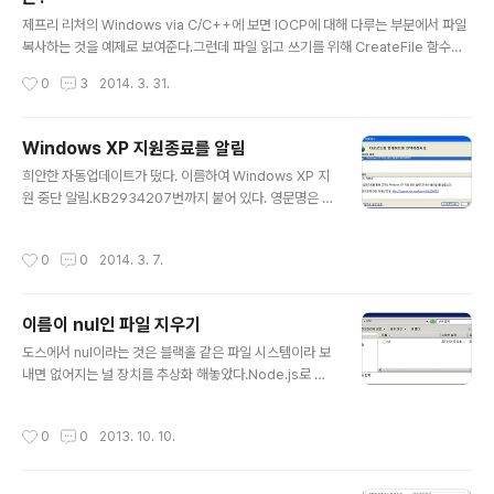
글 내용
대적인 값이 아니다)가 아닌 abcde+알파의 데이터의 저
제프리 리처의 Windows via C/C++에 보면 IOCP에 대해 다루는 부분에서 파일
장비용이 드는 것이다. 용량문제야 그렇다고 해도, 어떤 부
복사하는 것을 예제로 보여준다.그런데 파일 읽고 쓰기를 위해 CreateFile 함수에
분이 변화되었는지 알 수 있는 것은 SCM이 제공하는 장점
서 핸들을 가져올 때, 6번째 인자 dwFlagsAndAttributes에 FILE_FLAG_NO_
작성시간
0
3
2014. 3. 31.
중에 하나..
BUFFERING 플래그를 주는 것을 볼 수 있다. 이 플래그가 의미하는 것은 MSDN에
아래와 같이 나와있다.The file or device is being opened with no system
caching for data reads and writes.데이터 읽기와 쓰기에 시스템 캐싱을 사용
Windows XP 지원종료를 알림
하지 않고 파일이나 장치를 연다.This flag does not affect hard disk cachin
글 내용
희안한 자동업데이트가 떴다. 이름하여 Windows XP 지
g or memory mapp..
원 중단 알림.KB2934207번까지 붙어 있다. 영문명은 A
notification about the end of Windows XP suppo
rt 이다.http://support.microsoft.com/kb/293420
작성시간
0
0
2014. 3. 7.
7 Windows에 대한 보안 업데이트를 계속 받으려면 Win
dows XP SP3(서비스 팩 3)을 실행해야 합니다. 서비스
팩 3을 포함하는 Windows XP에 대한 지원이 2014년 4
이름이 nul인 파일 지우기
월 8일 중단됩니다. 지원이 중단된 이후에 SP3(서비스 팩
글 내용
3)을 포함하는 Windows XP를 실행하는 경우, Window
도스에서 nul이라는 것은 블랙홀 같은 파일 시스템이라 보
s에 대한 모든 중요한 보안 업데이트를 받으려면 Windo
내면 없어지는 널 장치를 추상화 해놓았다.Node.js로 아
ws 8과 같은 최신 버전으로 업그레이드해야 합니다.이런
래와 같이 파일을 만들기는 했는데...fs.createWriteStre
..
am('nul'); 지울 방법이 없다! 노드 제이에스는 어떻게 만
작성시간
0
0
2013. 10. 10.
든거지??? 탐색기에서 지우려고 하면 아래와 같이 에러가
난다. 명령프롬프트도 마찬가지다. 하지만 마지막 명령은
UNC 경로명을 이용해서 지웠는데 지워졌다. (오예~!) 출