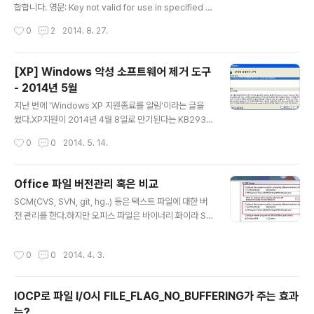
합합니다. 영문: Key not valid for use in specified st
ate 라벨을 출력하려고 DesignPro_8_Setup_UP8 .ex
작성시간
0
2
2014. 8. 27.
e 를 받아서 설치를 하려고 하니 아래처럼 설치 도중 에러
가 발생하였다. 같은 파일로 XP에 설치가 제대로 되는 것
으로 보아 설치 패키지의 문제는 아닌 것 같은데 찾아봐도
[XP] Windows 악성 소프트웨어 제거 도구
찾을 수 가 없다. Garmin의 Basecamp 설치시에 비슷한
- 2014년 5월
경우에 대응책이 적혀있었는데 (링크) C:\Users\%USER
글 내용
NAME%\AppData\Roaming\Microsoft\Crypto\RS
지난 번에 'Windows XP 지원종료를 알림'이라는 글을
A경로파일을 딴 곳으로 옮기고 설치를 하면 된다고 하였
썼다.XP지원이 2014년 4월 8일로 만기된다는 KB2934
다.열어보니 무엇인가 있는데,,, S-1-5-21-352130478
207 업데이트가 떠서 재미있어서 올렸다. 사실 나는 이 업
작성시간
0
0
2014. 5. 14.
0-113..
데이트를 수행하지 않았다.그런데 오늘 업데이트 아이콘이
떠 있어서 보니 'Windows 악성 소프트웨어 제거 도구 -
2014년 5월'업데이트가 된다고 떴다. 업데이트에 대한 자
Office 파일 버전관리 혹은 비교
세한 정보: http://support.microsoft.com/kb/8908
글 내용
SCM(CVS, SVN, git, hg..) 등은 텍스트 파일에 대한 버
30로 가보니,이 업데이트는 Microsoft 제품 지원 기간 정
전 관리를 한다.하지만 오피스 파일은 바이너리 화이라 SC
책에 따라, Windows MSRT(악성 소프트웨어 제거 도
M에 넣는다고 해도 diff를 사용하기가 어렵다. 또한 바이
구)는 2010년 7월 13일 이후에 더 이상 제공되지 않거나
너리는 SCM 프로그램이 증분된 부분만 업데이트하기 어
Windows 2000 기반 시스템에서 더 이상 지원되지 않습
작성시간
0
0
2014. 4. 3.
렵기 때문에 커밋을 할 때마다 용랑이 곱절이 되기 일 수 이
니다. 이 날짜는 Windows..
다.부가적인 설명을 하자면abcd라는 내용이 기존에 커밋
이 되어 있고abcde라는 내용을 추가하면 SCM에는 +e
IOCP로 파일 I/O시 FILE_FLAG_NO_BUFFERING가 주는 효과
에 대한 데이터만 추가적으로 저장하는 것이 보통이다.따
는?
라서, abcd + abcde = 9의 크기(언제까지나 이것은 절