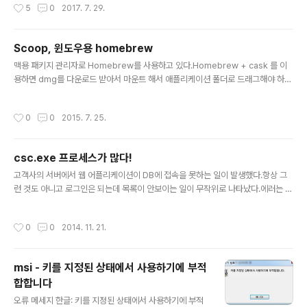
작성시간
5
0
2017. 7. 29.
되었다. 그동안 보니 많은 블로그 및 게시에서 펌을 해서 정
보의 복제가 되고 있어서 스프링노트가 없어진 현 시점에
서도 내 프로그램을 받을 수가 있었다.참고로 내가 직접 올
Scoop, 윈도우용 homebrew
렸던 사이트는 KMUG 뿐이다. 증식된 곳들민서네집: htt
글 내용
맥용 패키지 관리자로 Homebrew를 사용하고 있다.Homebrew + cask 를 이
p://bryan7.tistory.com/751Nicejinux: MAC 과 Win
용하면 dmg를 다운로드 받아서 마운트 해서 애플리케이션 폴더로 드래그해야 하는
dows 파일 공유시 파일명이 자소단위로 분리되는 오류
3단계를 명령어 한번으로 가능하다. 윈도우에도 이런 패키지 관리 프로그램이 있는
수정 프로그램 (회원 가입제로 바뀌어 업데이트 소식을 남
지 찾아보았더니 Scoop을 찾을 수 있었다. http://scoop.sh/ Do you miss Ho
기지 못함)브렌쏭: http://veritasgarage.tistory.com/
작성시간
0
0
2015. 7. 25.
mebrew on Windows? Don't. Use Scoop. http://outcoldman.com/en/a
101http://pc-to-mac-cha..
rchive/2014/07/20/scoop/
csc.exe 프로세스가 많다!
글 내용
고객사의 서버에서 웹 어플리케이션이 DB에 접속을 못하는 일이 발생했다.항상 그
런 것도 아니고 로그인은 되는데 목록이 안보이는 일이 무작위로 나타났다.에러는 T
CP/IP 연결에 실패했다는 것. csc.exe 프로세스가 451개 떠있는 것을 확인했다.
세션은 Console이고 메모리는 80K씩 사용했다. 작업관리자에서 프로세스를 죽이
작성시간
0
0
2014. 11. 21.
기에 너무 많아서 명령창에서 수행했다. > Taskkill /IM csc.exe /F 순식간에 프로
세스는 죽었는데 왜 생겼는지 원인을 알아내지는 못했다. ref. http://forum.thewi
ndowsclub.com/windows-tips-tutorials-articles/29463-kill-process
msi - 키를 지정된 상태에서 사용하기에 부적
es-using-command-prompt-windows-7-8-a.ht..
합합니다
글 내용
오류 메세지 한글: 키를 지정된 상태에서 사용하기에 부적