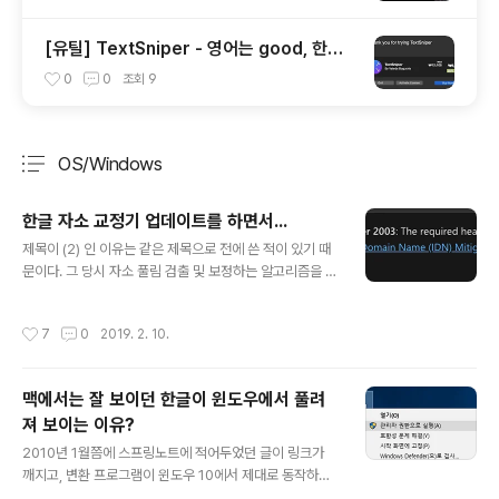
[유틸] TextSniper - 영어는 good, 한글
은 별로...
0
0
조회
9
OS/Windows
분류 전체보기
주요 글 목록
한글 자소 교정기 업데이트를 하면서...
글 내용
제목이 (2) 인 이유는 같은 제목으로 전에 쓴 적이 있기 때
문이다. 그 당시 자소 풀림 검출 및 보정하는 알고리즘을 C
++로 통째로 만들었다. 사실 그 당시에도 NormalizeStr
ing 함수를 지원을 했었다.다만, Windows XP를 사용하
작성시간
7
0
2019. 2. 10.
던 시절에 만들었고, Windows SDK에서 지원하는 최소
스펙이 Windows Vista였기 때문에 (사실 XP에서도 마
이그레이션 API와 DLL을 설치하면 되기는 했다. 아래 그
맥에서는 잘 보이던 한글이 윈도우에서 풀려
림) 별도의 마이그레이션 라이브러리를 설치하는 것은 번
져 보이는 이유?
거로울 것으로 생각했다. 하지만 XP 종료가 이루어진 지금
글 내용
은 심지어 라이브러리 마이그레이션 링크가 끊어져서 다운
2010년 1월쯤에 스프링노트에 적어두었던 글이 링크가
로드가 되지 않는다. 2010년 ~ 2011년에 걸쳐 수정했던
깨지고, 변환 프로그램이 윈도우 10에서 제대로 동작하지
프로그램은 내 기억 속에서 잊혀지게 되었다.내가 더 이상..
않는 다는 리포팅이 있어서 확인 겸해서 다시 글을 올리게