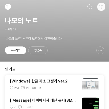
검색하기
티스토리
나모의 노트
구독자
17
'나모의 노트' 스프링 노트에서 이전했습니다.
구독하기
방명록
신고하기 레이어
열기
인기글
[Windows] 한글 자소 교정기 ver.2
193
49
조회
115
[iMessage] 아이메시지 대신 문자(SMS)
보내기
7
0
조회
18