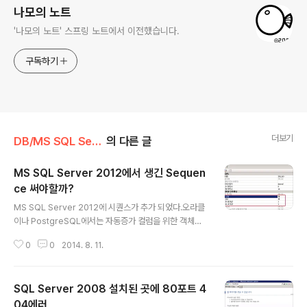
나모의 노트
'나모의 노트' 스프링 노트에서 이전했습니다.
구독하기
더보기
DB/MS SQL Server
의 다른 글
MS SQL Server 2012에서 생긴 Sequen
ce 써야할까?
글 내용
MS SQL Server 2012에 시퀀스가 추가 되었다.오라클
이나 PostgreSQL에서는 자동증가 컬럼을 위한 객체로
시퀀스라는 것을 가지고 있다.MS SQL에는 Identity를
0
0
2014. 8. 11.
가지고 있어서 자동증가 필드로 지정이 가능하다. 이것에
대한 일반적인 사항은 '엑셈(EXEM)의 기술백서'에서 잘
다루고 있으니 참고하면 될 것 같고 궁금한 점은 Identity
SQL Server 2008 설치된 곳에 80포트 4
가 Sequence에 비해 동시성 문제가 발생할 가능성이 있
느냐는 것이다.우리 부서의 전직 오라클 DBA를 했던 분은
04에러