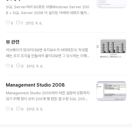
글 내용
대량의 데이터를 넣는 테이블에 자동증가컬럼을 사용할 경
SQL Server에서 80포트 사용Windows Server 200
우 최종 값을 찾기 위해서 계속 검색을 해야 하기 때문에 검
8 + SQL Server 2008 이 설치된 서버에 아파치 웹서
색하는 동안에 LOCK이 발생한다고 알고 있었다. 좀 오래
버를 올리려고 하는데 아래와 같이 이상한 메시지가 나온
되었지만 SQL Server 2005 시대(2006년 4월) 작..
0
1
2012. 9. 6.
다.Not FoundHTTP Error 404. The requested re
source is not found. IIS인가? 처음에는 IIS 문제인줄
알았는데, Default Web Site와 DefaultAppPool을 정
뷰 관련
지했어도 여전히 Listening하고 있었다. 어떤 서비스가 8
글 내용
0포트를 서비스하는지 아래 명령을 찾아보았지만,> netst
서브쿼리가 많아지다보면 유지보수가 어려워진다. 작성할
at -noa | find ":80" TCP 0.0.0.0:80 0.0.0.0:0 LIST
때는 조각 조각을 만들어서 붙이다보면 그 당시에는 이해
ENING 4 TCP [::]:80 [::]:0 LISTENING 4 PID 4는 S
가 될 수 있으나 일주일, 한달, 일년이 되고 보면 어떻게 왜
yst..
0
0
2012. 9. 6.
이렇게 만들었는지 한참을 분석해봐야 한다.=> 서브쿼리를
뷰로 만들면? 뷰가 일반 쿼리에 비해 성능이 빠른 것은 아
닌 것 같으나 인덱싱된 뷰를 이용하면 자주 바뀌지 않는 데
Management Studio 2008
이터에 대해 성능향상을 보일 수 있다는 것 같다. MSDN::
글 내용
인덱싱된 뷰 만들기DBguide.net :: 인덱싱된 뷰의 개요
Management Studio 2005에서 바뀐 설정에 당황하지
않기 위해 정리 상위 200개 행 편집 열 수정 SQL 2008
에서는 행 선택 및 편집을 각각 1000개, 200개로 조건이
0
0
2012. 9. 5.
생겼다.아마도 너무 많은 레코드를 동시에 편집을 하게 되
면 부담이 되기 때문에 그런게 아닌게 생각 된다. 하지만
[도구]-[옵션]에 들어가면 상위 개 행 선택/편집의 값을 변
경을 할 수 있다. 테이블 수정시테이블을 만들고 난 후에 이