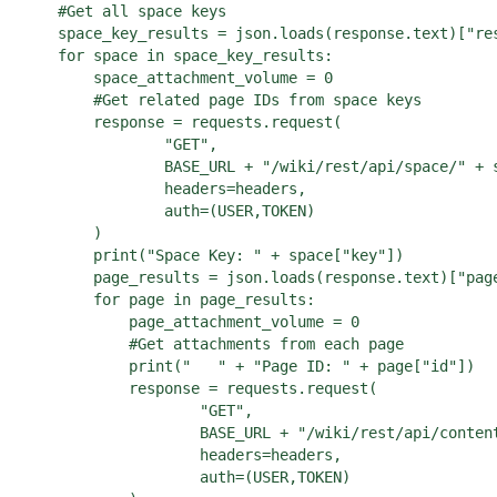
    #Get all space keys

    space_key_results = json.loads(response.text)["res
    for space in space_key_results:

        space_attachment_volume = 0 

        #Get related page IDs from space keys

        response = requests.request(

                "GET",

                BASE_URL + "/wiki/rest/api/space/" + s
                headers=headers,

                auth=(USER,TOKEN)

        )   

        print("Space Key: " + space["key"])

        page_results = json.loads(response.text)["page
        for page in page_results:

            page_attachment_volume = 0

            #Get attachments from each page

            print("   " + "Page ID: " + page["id"])

            response = requests.request(

                    "GET",

                    BASE_URL + "/wiki/rest/api/content
                    headers=headers,

                    auth=(USER,TOKEN)
