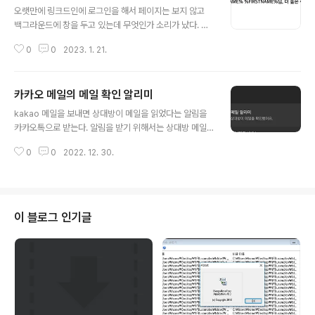
오랫만에 링크드인에 로그인을 해서 페이지는 보지 않고
백그라운드에 창을 두고 있는데 무엇인가 소리가 났다. 아
래와 같은 스폰서 메시지가 올라왔다. 그런데 제목에는 성
0
0
2023. 1. 21.
과 이름이 제대로 렌더링 되지 않아서 변수가 그대로 드러
났다. 그런데 메시지 본문에서는 동일한 내용이 나의 성과
이름이 채워진채로 메시지를 뿌리고 있었다. 업체가 메시
카카오 메일의 메일 확인 알리미
지를 보내는 것이 아닌 시스템이 보낼 수 있도록 무엇인가
글 내용
가 동작한다고 생각했다.
kakao 메일을 보내면 상대방이 메일을 읽었다는 알림을
카카오톡으로 받는다. 알림을 받기 위해서는 상대방 메일
이 열렸다는 것을 카카오 서버가 알아야 한다. 네이버 네이
0
0
2022. 12. 30.
버나 카카오카카오 처럼 동일한 메일이 아니고 일반적인
메일의 알림을 위해서는 무슨 장치가 필요하다. 과거에 보
이지 않는 이미지를 넣고 해당 이미지 URL은 고유하게 KE
Y를 가지고 있다면 어떤 메일이 읽었다는 것을 서버에서
감지가 가능할 것이다. 테스트를 해보았는데 메일이 그냥
이 블로그 인기글
발송만 되었는데 메일을 확인했다는 알람이 왔다. (버그?)
메일 원본 보기를 하면 알 수 없는 메시지가 보인다. Cont
ent-Transfer-Encoding가 base64로 되어 있다고 나
온다. base64 로 인코딩이 되어 있어 언듯 보기에 알 수
없는데 디코딩..