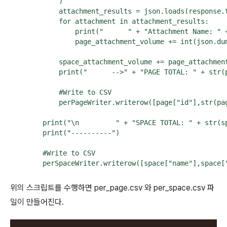
            )

            attachment_results = json.loads(response.t
            for attachment in attachment_results:

                print("      " + "Attachment Name: " 
                page_attachment_volume += int(json.dum
            space_attachment_volume += page_attachment
            print("      -->" + "PAGE TOTAL: " + str(p
            #Write to CSV

            perPageWriter.writerow([page["id"],str(pag
        print("\n         " + "SPACE TOTAL: " + str(sp
        print("----------")

        #Write to CSV

        perSpaceWriter.writerow([space["name"],space[
위의 스크립트를 수행하면 per_page.csv 와 per_space.csv 파
일이 만들어진다.