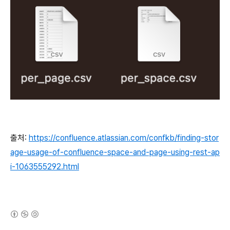
출처:
https://confluence.atlassian.com/confkb/finding-stor
age-usage-of-confluence-space-and-page-using-rest-ap
i-1063555292.html
(새창열림)