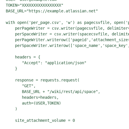
TOKEN="XXXXXXXXXXXXXXXXX"

BASE_URL="https://example.atlassian.net"

with open('per_page.csv', 'w') as pagecsvfile, open('p
    perPageWriter = csv.writer(pagecsvfile, delimiter=
    perSpaceWriter = csv.writer(spacecsvfile, delimite
    perPageWriter.writerow(['pageid','attachment_size(
    perSpaceWriter.writerow(['space_name','space_key',
    headers = {

       "Accept": "application/json"

    }

    response = requests.request(

       "GET",

       BASE_URL + "/wiki/rest/api/space",

       headers=headers,

       auth=(USER,TOKEN)

    )

    site_attachment_volume = 0 
