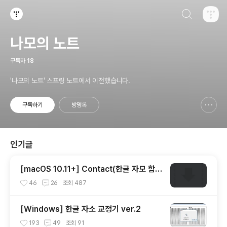
검색하기
티스토리
나모의 노트
구독자
18
'나모의 노트' 스프링 노트에서 이전했습니다.
구독하기
방명록
신고하기 레이어
열기
인기글
[macOS 10.11+] Contact(한글 자모 합치
기 for mac)
46
26
조회
487
[Windows] 한글 자소 교정기 ver.2
193
49
조회
91