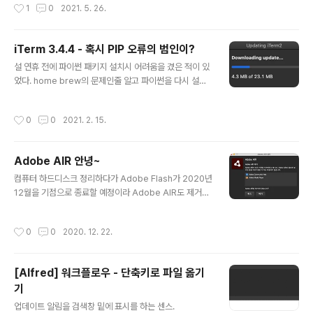
작성시간
1
0
2021. 5. 26.
e for Developers 문서를 보면 위의 서비스는 Google
Drive와 같은 계층으로 있음을 알 수 있다. UI 빈 설문지를
만들면 아래와 같다. 문서라는 개념을 담고 있어서 문서, 스
iTerm 3.4.4 - 혹시 PIP 오류의 범인이?
프레드 시트, 프레젠테이션, 설문지 공통적으로 제목이 있
글 내용
다. 제목을 바꾸면 설문지의 제목도 같이 바뀐다. 설문지 구
설 연휴 전에 파이썬 패키지 설치시 어려움을 겼은 적이 있
조 (ref) 구글 설문지는 제목, 설명, 질문들의 폼 목록으로
었다. home brew의 문제인줄 알고 파이썬을 다시 설치
구성되어 있다. title description a list of form..
하고 버전 문제인가 이것저것 해서 해결을 하긴 했다. 3.4.
4에서 파이선 런타임을 재설치에 대한 요청에 대해 사과를
작성시간
0
0
2021. 2. 15.
한다는 것이 제일 첫 줄에 적힌 업데이트가 있었다. 업데이
트 내용 3.4.4 Annoying things I'm sorry about - Y
ou'll be asked to re-install the Python runtime. T
Adobe AIR 안녕~
his fixes a problem where pip3 would sometim
글 내용
es fail. Instead of creating a symlink of ~/Librar
컴퓨터 하드디스크 정리하다가 Adobe Flash가 2020년
y/ApplicationSupport we will now use ~/.confi..
12월을 기점으로 종료할 예정이라 Adobe AIR도 제거했
다. 애플리케이션 해상도도 레티나를 지원하지 않아서 뿌
옇다.
작성시간
0
0
2020. 12. 22.
[Alfred] 워크플로우 - 단축키로 파일 옮기
기
글 내용
업데이트 알림을 검색창 밑에 표시를 하는 센스.