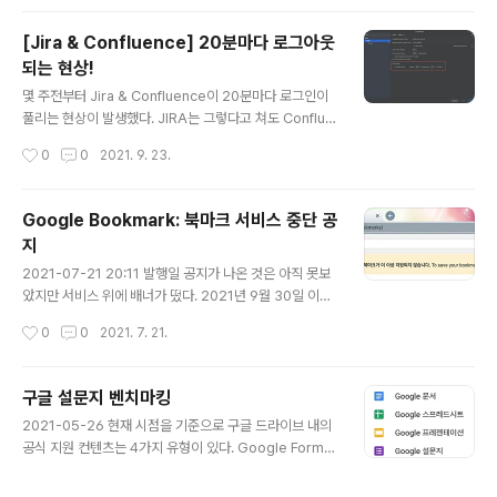
이상 백업 및 동기화가 정상 작동하지 않았다. 대체되는 앱
은 Google Drive이다. 설치 과정 기존 애플리케이션의
[Jira & Confluence] 20분마다 로그아웃
업데이트에 Google Drive 애플리케이션으로 업데이트
되는 현상!
하는 기능이 들어갔다. 마이그레이션 과정 설치 이후 Goo
글 내용
gle Drive 를 실행하면 기존 앱의 데이터를 마이그레이션
몇 주전부터 Jira & Confluence이 20분마다 로그인이
을 하는 절차가 진행된다. 계정에 로그인을 하는 절차가 있
풀리는 현상이 발생했다. JIRA는 그렇다고 쳐도 Conflue
다. 브라우저를 통한 이증 방식을 사용한다. 근데 localho
nce는 글을 20분 이상 쓰는 경우도 있어 갑자기 로그아웃
작성시간
0
0
2021. 9. 23.
st 의 50095 포트를 이용하고 있다..
을 하면 작성하던 내용이 날라가지 않나 당황하게 된다. 이
게 별것 아니라고 생각할 수도 있는데 생각할 수록 불편했
다. 20분마다 로그아웃이 된다는 것은 손목시계의 StopW
Google Bookmark: 북마크 서비스 중단 공
atch로 lap을 찍어보니 대략 그런 주기로 로그아웃이 되고
지
있어서 실험적으로 알게 되었다. 그렇다면 누군가 20분 마
글 내용
다 로그아웃을 유발 시키고 있다는 것인데 Atlassian 제품
2021-07-21 20:11 발행일 공지가 나온 것은 아직 못보
을 설치 및 관리하고 있는 부서에서도 딱히 찾지 못했다. In
았지만 서비스 위에 배너가 떴다. 2021년 9월 30일 이후
telliJ IDEA에서 Tasks 관리에서 JIRA를 등록해서 사용
에는 Google 북마크가 더 이상 지원되지 않습니다. 202
작성시간
0
0
2021. 7. 21.
하고 있는데 혹시나 이것이 범인이 아닌가 ..
2-04-17 업데이트 얼마전(?)까지는 추가/수정은 불가능
하고 읽기 모드만 가능했는데 이제 404 에러가 발생한다.
구글 설문지 벤치마킹
글 내용
2021-05-26 현재 시점을 기준으로 구글 드라이브 내의
공식 지원 컨텐츠는 4가지 유형이 있다. Google Forms
(설문지) Google Sheets (스프레드 시트) Google Sli
des (프레젠테이션) Google Docs (문서) 하지만 Driv