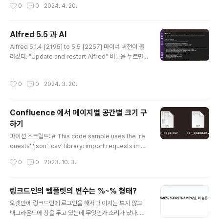
작성시간
0
0
2024. 4. 20.
Alfred 5.5 과 AI
글 내용
Alfred 5.1.4 [2195] to 5.5 [2257] 마이너 버전이 올
라갔다. "Update and restart Alfred" 버튼을 누르면
"A Massive Update!"라고 뜨면서 "Upgrade to Leg
endary"버튼을 한 번 더 눌러야 한다. "What's New?"
작성시간
0
0
2024. 3. 20.
버튼을 누르면 5.5 버전의 새로운 기능들에 대해 소개한
다. 유행이 된지 꽤 되었지만 인공지능(AI)관련 기능이 알
프레드에도 들어온 것이 가장 큰 변화인 듯하다. 하지만 이
Confluence 에서 페이지별 공간별 크기 구
업그레이드를 위해서는 "Upgrade to Legendary" 버
하기
튼을 눌러야 하고 기존의 Alfred 5 라이센스 코드을 입력
글 내용
해야 한다. 기존의 Alfred 5 Mega and Legendary su
파이선 스크립트: # This code sample uses the 're
pporters들이 업그레이드가 가능하다고 하단..
quests' 'json' 'csv' library: import requests impo
rt json import csv #INSERT "USER", "TOKEN", "B
작성시간
0
0
2023. 10. 3.
ASE_URL" HERE USER="user@example.com" T
OKEN="XXXXXXXXXXXXXXXXX" BASE_URL="htt
ps://example.atlassian.net" with open('per_pag
링크드인의 템플릿의 변수는 %~% 형태?
e.csv', 'w') as pagecsvfile, open('per_space.cs
글 내용
오랫만에 링크드인에 로그인을 해서 페이지는 보지 않고
v', 'w') as spacecsvfile: perPageWriter = csv.wri
백그라운드에 창을 두고 있는데 무엇인가 소리가 났다. 아
ter(pagecsvfile, delimiter=',', quotechar=..