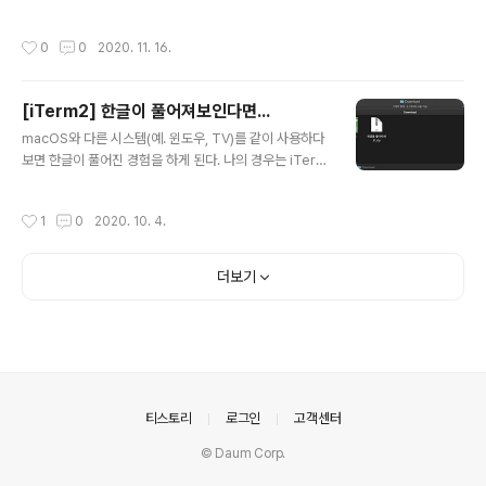
작성시간
0
0
2020. 11. 16.
[iTerm2] 한글이 풀어져보인다면...
글 내용
macOS와 다른 시스템(예. 윈도우, TV)를 같이 사용하다
보면 한글이 풀어진 경험을 하게 된다. 나의 경우는 iTerm
2와 sublime Text 2에서 이런 현상을 쉽게 확인할 수 있
다. Finder의 경우 여러 정규화 형태(normalization for
작성시간
1
0
2020. 10. 4.
m)을 지원해서 아래와 같이 잘 보인다. macOS에 기본으
로 있는 터미널 앱에서도 잘 보인다. iTerm에 아무런 설정
을 안했다면 어떤 버전부터는 아래와 같이 풀려서 보일 수
더보기
있다. 특정버전에서는 잘 보일 수 있습니다. - 개인적으로
macOS 10.15.6 (Catalina)에서 - iTerm2 3.3.6 에서
는 잘 보이던 것이 - 3.3.12로 업데이트 하면서 풀려서 보
이는 것을 확인했습니다. 해결책은? 어떤 블로그에 보니 폴
더의 이름을 변형..
의안내
티스토리
로그인
고객센터
© Daum Corp.