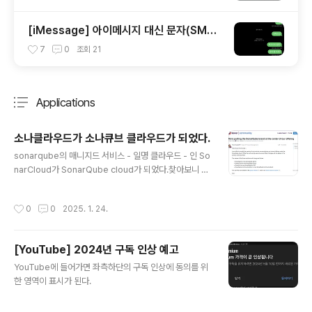
[iMessage] 아이메시지 대신 문자(SMS)
보내기
7
0
조회
21
Applications
분류 전체보기
주요 글 목록
소나클라우드가 소나큐브 클라우드가 되었다.
글 내용
sonarqube의 매니지드 서비스 - 일명 클라우드 - 인 So
narCloud가 SonarQube cloud가 되었다.찾아보니 2
024년 10월 1일에 공지가 있었다.아래와 같이 이름이 바
뀌는 것이었다.SonarQube → SonarQube ServerS
작성시간
0
0
2025. 1. 24.
onarCloud → SonarQube CloudSonarLint → Son
arQube for IDESonarQube Community Editio
n → SonarQube Community Build사이트의 도메인
[YouTube] 2024년 구독 인상 예고
주소도 바뀌나 싶었는데 Aurelien의 질문에 현재 바꿀 계
글 내용
획은 없다고 한다. 그동안 SonarCloud와 SonarQube
YouTube에 들어가면 좌측하단의 구독 인상에 동의를 위
의 관계에 대하여 처음 설명할 때 길게 이야기를 해야 이해
한 영역이 표시가 된다.
를 할 수 있었다면이젠 좀 더 직관적으로 SonarQube의
..