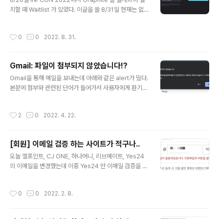
치할 때 Waitlist 가 있었다. 이글을 쓸 8/31일 현재는 없
어진 것 같다. 2022-08-31 Postman을 띄었다가 Join
Waitlist 라는 상단 배너를 발견했다.
작성시간
0
0
2022. 8. 31.
Gmail: 파일이 첨부되지 않았습니다!?
글 내용
Gmail을 통해 메일을 보내는데 아래와 같은 alert가 떴다.
본문에 첨부와 관련된 단어가 들어가서 사용자에게 환기를
시키기 위한 알람으로 보인다. 실제로 아래와 같이 첨부파
일이라는 용어가 사용되었다. 다만 메시지가 첨부파일(첨
작성시간
2
0
2022. 4. 22.
부파일)로 보여서 동일한 내용이 왜 반복 표시가 되었는지
궁금했다. 아마도 괄호는 사용자가 사용한 단어를 표현하
는 것이 아닌가 싶다.
[회원] 이메일 검증 하는 사이트가 적구나..
글 내용
오늘 엘포인트, CJ ONE, 하나머니, 리브메이트, Yes24
의 이메일을 변경했는데 이중 Yes24 만 이메일 검증을 수
행하고 있었다. Yes24의 경우 메일로 인증 링크를 클릭하
는 방식을 사용하고 있었다. 이메일 검증 여부 서비스 검증
작성시간
0
0
2022. 2. 8.
여부 위치 기타 엘포인트 미검증 메뉴 > 기어(설정) > 회원
정보 > 회원 정보 변경 회원정보 변경시 본인확인을 하고
있음: 네이버, 토스, 카드, 휴대폰 CJ ONE 미검증 메뉴 >