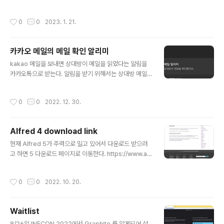
래와 같은 스폰서 메시지가 올라왔다. 그런데 제목에는 성
과 이름이 제대로 렌더링 되지 않아서 변수가 그대로 드러
작성시간
0
0
2023. 1. 21.
났다. 그런데 메시지 본문에서는 동일한 내용이 나의 성과
이름이 채워진채로 메시지를 뿌리고 있었다. 업체가 메시
지를 보내는 것이 아닌 시스템이 보낼 수 있도록 무엇인가
카카오 메일의 메일 확인 알리미
가 동작한다고 생각했다.
글 내용
kakao 메일을 보내면 상대방이 메일을 읽었다는 알림을
카카오톡으로 받는다. 알림을 받기 위해서는 상대방 메일
이 열렸다는 것을 카카오 서버가 알아야 한다. 네이버 네이
버나 카카오카카오 처럼 동일한 메일이 아니고 일반적인
작성시간
0
0
2022. 12. 30.
메일의 알림을 위해서는 무슨 장치가 필요하다. 과거에 보
이지 않는 이미지를 넣고 해당 이미지 URL은 고유하게 KE
Y를 가지고 있다면 어떤 메일이 읽었다는 것을 서버에서
Alfred 4 download link
감지가 가능할 것이다. 테스트를 해보았는데 메일이 그냥
글 내용
발송만 되었는데 메일을 확인했다는 알람이 왔다. (버그?)
현재 Alfred 5가 주력으로 밀고 있어서 다운로드 받으려
메일 원본 보기를 하면 알 수 없는 메시지가 보인다. Cont
고 하면 5 다운로드 페이지로 이동한다. https://www.alf
ent-Transfer-Encoding가 base64로 되어 있다고 나
redapp.com/help/v4/ 에서 아직 버전 4를 받을 수 있
온다. base64 로 인코딩이 되어 있어 언듯 보기에 알 수
다.
작성시간
0
0
2022. 10. 20.
없는데 디코딩..
Waitlist
글 내용
8/26일 INFCON 2022에서 Graphite 를 알게되어 설