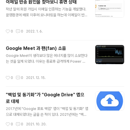
이메일 반송 원인을 찾아보니 휴면 상태
기어 > 회원 정보 수정 > 전체 정보 확인 및 수정 CJ ONE
글 내용
통합회원, 정보 수정시 비밀번호 입력, 수정시 본인확인 시
작년 말에 회원 가입시 이메일 인증하는 기능을 개발했다.
행 하나머니 미검증 메뉴 > 설정 > 회원정보 수정 리브메
운영환경에 배포 이후에 모니터링을 하는데 이메일이 반송
이트 미검증 메뉴 > 기어(설정) > 회원정보 관리 > 이메일
되는 경우가 전체 발송 대비 평균 4.1% 였다. 고객이 회원
(변경) Yes24 검증 마이페이지 > 회원정보..
가입이 안된다고 고객센터에 문의를 했는데 상담사가 다른
작성시간
0
0
2022. 1. 6.
이메일로 가입 권유를 했는데 해당 메일로 꼭 가입을 해야
한다고 했다. 회사에는 반송이 된 메일에 대해 대해 일정 기
간 동안 메일 발송을 막는 정책이 있었는데 반송률이 높아
Google Meet 과 팬(fan) 소음
지면 당사에서 보내는 메일 전체가 막히게 되기에 이런 정
글 내용
책이 생기게 되었다. 메시징팀에 문의를 했더니 고객 문의
Google Meet이 생각보다 많은 에너지를 많이 소모한다
의 대상 메일은 반송 차단 처리가 되어 있었고 풀었다. 인증
는 것을 알게 되었다. 이유는 종료후 급격하게 Power 및
메일이 다시 발송되었지만 확인을 해보니 다시 차단 목록
CPU 사용률과 온도가 떨어졌기 때문이다. 활성 상태 보기
에 추가가 되었다고 했다. 혹시나 싶어서 메일을 보내보니
에서도 보면 Google Chrome Helper (Renderer)가
작성시간
0
0
2021. 12. 15.
주소를 찾을 수 없다는 에러인 ..
높음을 알 수 있다. 이때는 Google Meet 을 두개를 띄어
놓았을 시점이다. Google Meet 을 하나로 줄이니 Goo
gle Chrome Helper (Renderer) 가 하나만 높아졌다.
"백업 및 동기화"가 "Google Drive" 앱으
모두 종료하면 top 5에서 빠진다. 참고로 이글도 Chrom
로 대체
e 으로 작성하고 있다.
글 내용
2017년에 "Google 포토 백업" 앱이 "백업 및 동기화" 앱
으로 대체되었다는 글을 쓴 적이 있다. 2021년에는 "백업
및 동기화"앱이 없어지고 "Google Drive" 앱으로 대체
작성시간
0
0
2021. 10. 20.
가 된다고 고지가 왔다. - 2021-11-11 시점에는 이미 더